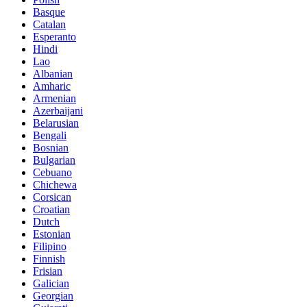
Basque
Catalan
Esperanto
Hindi
Lao
Albanian
Amharic
Armenian
Azerbaijani
Belarusian
Bengali
Bosnian
Bulgarian
Cebuano
Chichewa
Corsican
Croatian
Dutch
Estonian
Filipino
Finnish
Frisian
Galician
Georgian