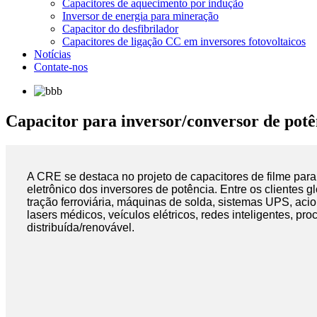
Capacitores de aquecimento por indução
Inversor de energia para mineração
Capacitor do desfibrilador
Capacitores de ligação CC em inversores fotovoltaicos
Notícias
Contate-nos
Capacitor para inversor/conversor de potê
A CRE se destaca no projeto de capacitores de filme par
eletrônico dos inversores de potência. Entre os clientes 
tração ferroviária, máquinas de solda, sistemas UPS, a
lasers médicos, veículos elétricos, redes inteligentes, p
distribuída/renovável.