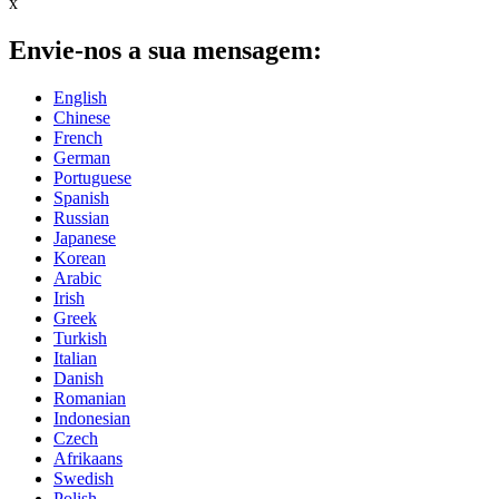
x
Envie-nos a sua mensagem:
English
Chinese
French
German
Portuguese
Spanish
Russian
Japanese
Korean
Arabic
Irish
Greek
Turkish
Italian
Danish
Romanian
Indonesian
Czech
Afrikaans
Swedish
Polish