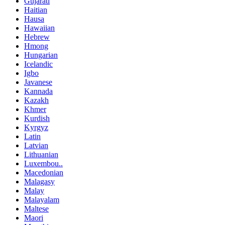
Gujarati
Haitian
Hausa
Hawaiian
Hebrew
Hmong
Hungarian
Icelandic
Igbo
Javanese
Kannada
Kazakh
Khmer
Kurdish
Kyrgyz
Latin
Latvian
Lithuanian
Luxembou..
Macedonian
Malagasy
Malay
Malayalam
Maltese
Maori