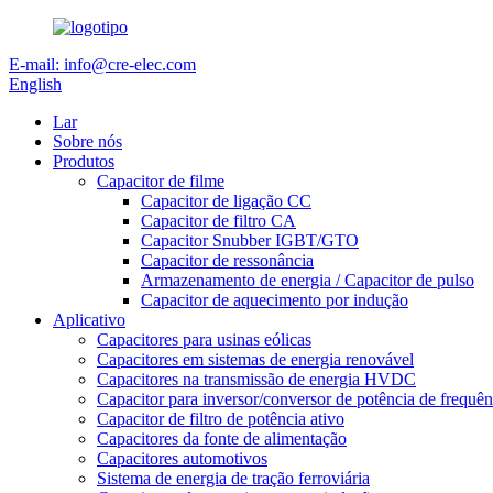
E-mail: info@cre-elec.com
English
Lar
Sobre nós
Produtos
Capacitor de filme
Capacitor de ligação CC
Capacitor de filtro CA
Capacitor Snubber IGBT/GTO
Capacitor de ressonância
Armazenamento de energia / Capacitor de pulso
Capacitor de aquecimento por indução
Aplicativo
Capacitores para usinas eólicas
Capacitores em sistemas de energia renovável
Capacitores na transmissão de energia HVDC
Capacitor para inversor/conversor de potência de frequên
Capacitor de filtro de potência ativo
Capacitores da fonte de alimentação
Capacitores automotivos
Sistema de energia de tração ferroviária