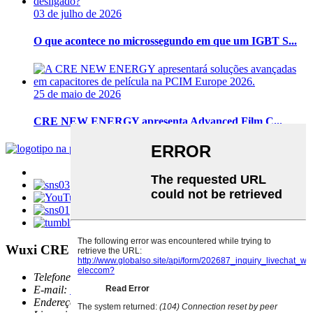
03 de julho de 2026
O que acontece no microssegundo em que um IGBT S...
25 de maio de 2026
CRE NEW ENERGY apresenta Advanced Film C...
Wuxi CRE New Energy Technology Co., Ltd.
Telefone:
0086-(0)510-81028808
E-mail:
info@cre-elec.com
Endereço:
Edifício D, Avenida NanHu No.789, distrito de